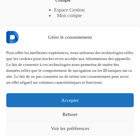
Espace Gestion
Mon compte
Gérer le consentement
Liens utiles
Pour offrir les meilleures expériences, nous utilisons des technologies telles
RGPD
que les cookies pour stocker et/ou accéder aux informations des appareils.
CGV-S
Le fait de consentir à ces technologies nous permettra de traiter des
CGU
données telles que le comportement de navigation ou les ID uniques sur ce
Abonnements et Options
Politique de confidentialité
site. Le fait de ne pas consentir ou de retirer son consentement peut avoir
Politique de cookies
un effet négatif sur certaines caractéristiques et fonctions.
Contactez-nous
Accepter
Une question ou besoin d’assistance ?
Refuser
Utilisez notre chat
ou
contactez-nous
à
Voir les préférences
contact@deevable.com
Copyright © 2017-2026 Deevable
.
Tous droits réservés.