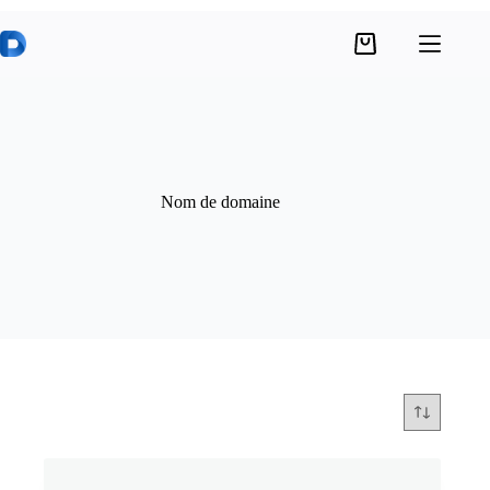
Passer
au
Panier
contenu
d’achat
Nom de domaine