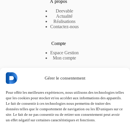
À propos
Deevable
Actualité
Réalisations
Contactez-nous
Compte
Espace Gestion
Mon compte
Gérer le consentement
Liens utiles
Pour offrir les meilleures expériences, nous utilisons des technologies telles
RGPD
que les cookies pour stocker et/ou accéder aux informations des appareils.
CGV-S
Le fait de consentir à ces technologies nous permettra de traiter des
CGU
données telles que le comportement de navigation ou les ID uniques sur ce
Abonnements et Options
Politique de confidentialité
site. Le fait de ne pas consentir ou de retirer son consentement peut avoir
Politique de cookies
un effet négatif sur certaines caractéristiques et fonctions.